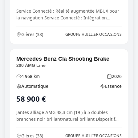
Service Connecté : Réalité augmentée MBUX pour
la navigation Service Connecté : Intégration
smartpho...
Gières
(
38
)
GROUPE HUILLIER OCCASIONS
Mercedes Benz
Cla Shooting Brake
200 AMG Line
4 968
km
2026
Kilométrage
Année
Automatique
Essence
Boîte de vitesses
Type d'énergie
58 900
€
Jantes alliage AMG 48,3 cm (19 ) à 5 doubles
branches noir brillant/naturel brillant Dispositif
d'at...
Gières
(
38
)
GROUPE HUILLIER OCCASIONS