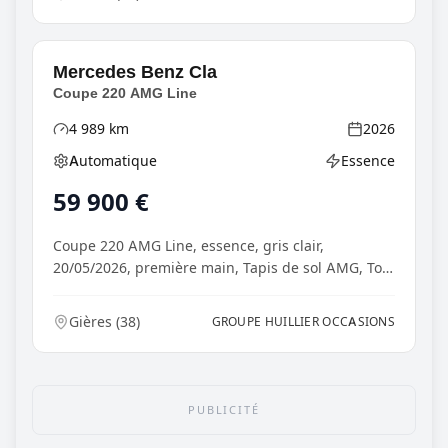
Mercedes Benz
Cla
Coupe 220 AMG Line
4 989
km
2026
Kilométrage
Année
Automatique
Essence
Boîte de vitesses
Type d'énergie
59 900
€
Coupe 220 AMG Line, essence, gris clair,
20/05/2026, première main, Tapis de sol AMG, Toit
panoramiq...
Gières
(
38
)
GROUPE HUILLIER OCCASIONS
PUBLICITÉ