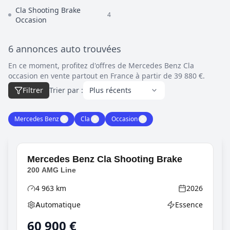
Cla Shooting Brake
4
Occasion
6 annonces auto trouvées
En ce moment, profitez d'offres de Mercedes Benz Cla
occasion en vente partout en France à partir de 39 880 €.
Filtrer
Trier par :
Mercedes Benz
✕
Cla
✕
Occasion
✕
Mercedes Benz
Cla Shooting Brake
200 AMG Line
4 963
km
2026
Kilométrage
Année
Automatique
Essence
Boîte de vitesses
Type d'énergie
60 900
€