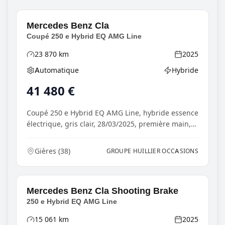
Mercedes Benz
Cla
Coupé 250 e Hybrid EQ AMG Line
23 870
km
2025
Kilométrage
Année
Automatique
Hybride
Boîte de vitesses
Type d'énergie
41 480
€
Coupé 250 e Hybrid EQ AMG Line, hybride essence
électrique, gris clair, 28/03/2025, première main,
N...
Gières
(
38
)
GROUPE HUILLIER OCCASIONS
Mercedes Benz
Cla Shooting Brake
250 e Hybrid EQ AMG Line
15 061
km
2025
Kilométrage
Année