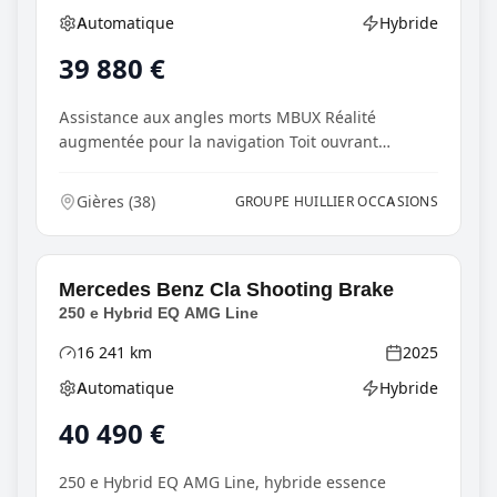
Automatique
Hybride
Boîte de vitesses
Type d'énergie
39 880
€
Assistance aux angles morts MBUX Réalité
augmentée pour la navigation Toit ouvrant
panoramique Systè...
Gières
(
38
)
GROUPE HUILLIER OCCASIONS
Mercedes Benz
Cla Shooting Brake
250 e Hybrid EQ AMG Line
16 241
km
2025
Kilométrage
Année
Automatique
Hybride
Boîte de vitesses
Type d'énergie
40 490
€
250 e Hybrid EQ AMG Line, hybride essence