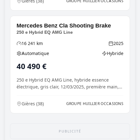
Gières
(
38
)
GROUPE HUILLIER OCCASIONS
Mercedes Benz
Cla Shooting Brake
250 e Hybrid EQ AMG Line
16 241
km
2025
Kilométrage
Année
Automatique
Hybride
Boîte de vitesses
Type d'énergie
40 490
€
250 e Hybrid EQ AMG Line, hybride essence
électrique, gris clair, 12/03/2025, première main,
Chargeu...
Gières
(
38
)
GROUPE HUILLIER OCCASIONS
PUBLICITÉ