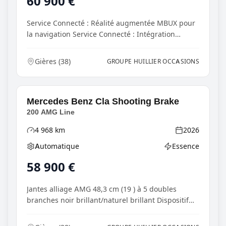
60 900
€
Service Connecté : Réalité augmentée MBUX pour
la navigation Service Connecté : Intégration
smartpho...
Gières
(
38
)
GROUPE HUILLIER OCCASIONS
Mercedes Benz
Cla Shooting Brake
200 AMG Line
4 968
km
2026
Kilométrage
Année
Automatique
Essence
Boîte de vitesses
Type d'énergie
58 900
€
Jantes alliage AMG 48,3 cm (19 ) à 5 doubles
branches noir brillant/naturel brillant Dispositif
d'at...