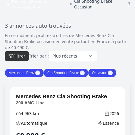
Cla Shooting Brake
Tous Les Modèles
3
Occasion
Mercedes Benz
3 annonces auto trouvées
En ce moment, profitez d'offres de Mercedes Benz Cla
Shooting Brake occasion en vente partout en France à partir
de 40 490 €.
Filtrer
Trier par :
Mercedes Benz
✕
Cla Shooting Brake
✕
Occasion
✕
Mercedes Benz
Cla Shooting Brake
200 AMG Line
4 963
km
2026
Kilométrage
Année
Automatique
Essence
Boîte de vitesses
Type d'énergie