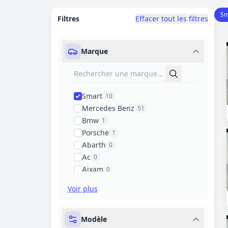
Sm
Filtres
Effacer tout les filtres
Marque
Smart
10
Mercedes Benz
51
Bmw
1
Porsche
1
Abarth
0
Ac
0
Aixam
0
Alfa Romeo
0
Voir plus
Alpine
0
Aston Martin
0
Modèle