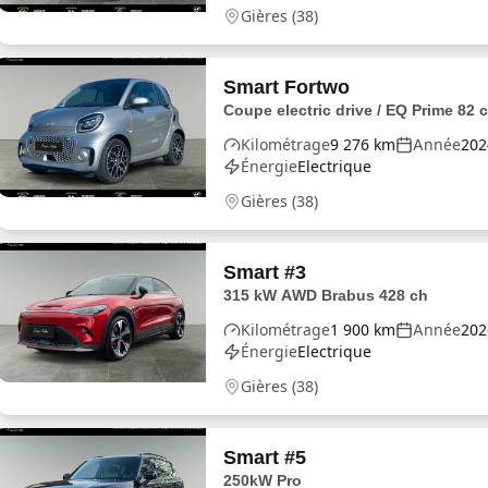
Gières
(
38
)
Smart
Fortwo
Coupe electric drive / EQ Prime 82 
Kilométrage
9 276
km
Année
202
Énergie
Electrique
Gières
(
38
)
Smart
#3
315 kW AWD Brabus 428 ch
Kilométrage
1 900
km
Année
202
Énergie
Electrique
Gières
(
38
)
Smart
#5
250kW Pro