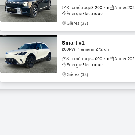
Kilométrage
3 200
km
Année
202
Énergie
Electrique
Gières
(
38
)
Smart
#1
200kW Premium 272 ch
Kilométrage
4 000
km
Année
202
Énergie
Electrique
Gières
(
38
)