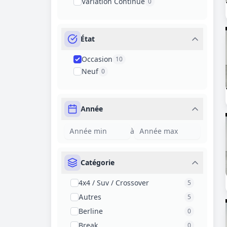
Variation Continue
0
État
Occasion
10
Neuf
0
Année
à
Catégorie
4x4 / Suv / Crossover
5
Autres
5
Berline
0
Break
0