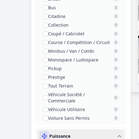
Bus
0
Citadine
0
Collection
0
Coupé / Cabriolet
0
Course / Compétition / Circuit
0
Minibus / Van / Combi
0
Monospace / Ludospace
0
Pickup
0
Prestige
0
Tout Terrain
0
Véhicule Société /
0
Commerciale
Véhicule Utilitaire
0
Voiture Sans Permis
0
Puissance