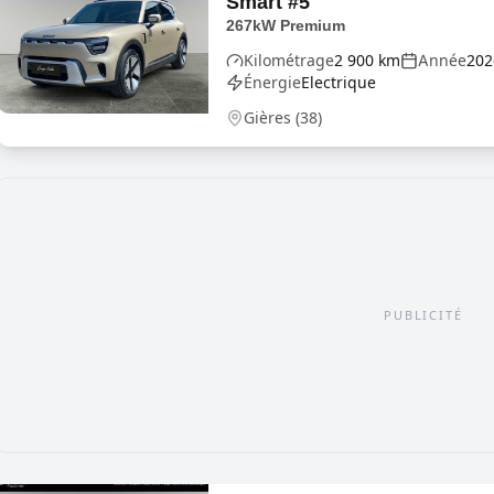
Smart
#5
267kW Premium
Kilométrage
2 900
km
Année
202
Énergie
Electrique
Gières
(
38
)
PUBLICITÉ