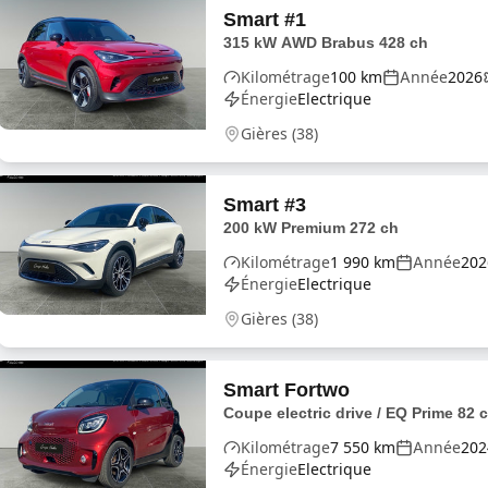
Smart
#1
315 kW AWD Brabus 428 ch
Kilométrage
100
km
Année
2026
Énergie
Electrique
Gières
(
38
)
Smart
#3
200 kW Premium 272 ch
Kilométrage
1 990
km
Année
202
Énergie
Electrique
Gières
(
38
)
Smart
Fortwo
Coupe electric drive / EQ Prime 82 
Kilométrage
7 550
km
Année
202
Énergie
Electrique