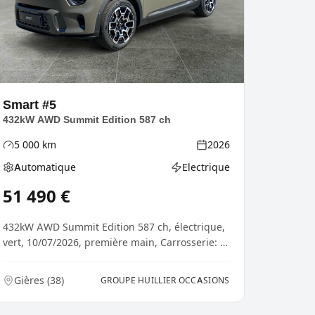
Smart
#5
432kW AWD Summit Edition 587 ch
5 000
km
2026
Kilométrage
Année
Automatique
Electrique
Boîte de vitesses
Type d'énergie
51 490
€
432kW AWD Summit Edition 587 ch, électrique,
vert, 10/07/2026, première main, Carrosserie: 5
portes,...
Gières
(
38
)
GROUPE HUILLIER OCCASIONS