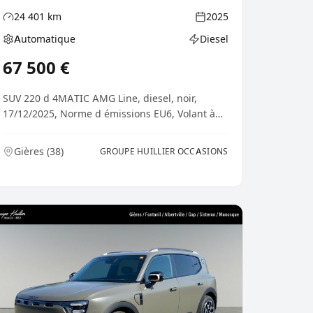
24 401
km
2025
Kilométrage
Année
Automatique
Diesel
Boîte de vitesses
Type d'énergie
67 500
€
SUV 220 d 4MATIC AMG Line, diesel, noir,
17/12/2025, Norme d émissions EU6, Volant à
gauche, Rétrovi...
Gières
(
38
)
GROUPE HUILLIER OCCASIONS