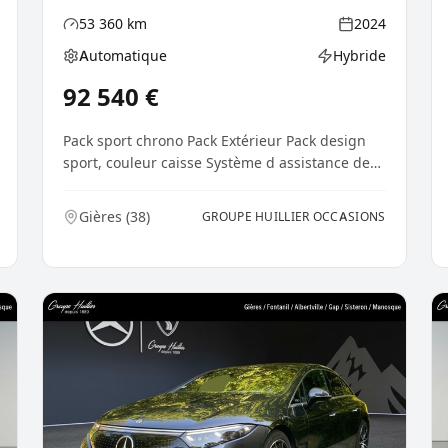
53 360
km
2024
Kilométrage
Année
Automatique
Hybride
Boîte de vitesses
Type d'énergie
ie
92 540
€
Pack sport chrono Pack Extérieur Pack design
sport, couleur caisse Système d assistance de
conduite:...
Gières
(
38
)
GROUPE HUILLIER OCCASIONS