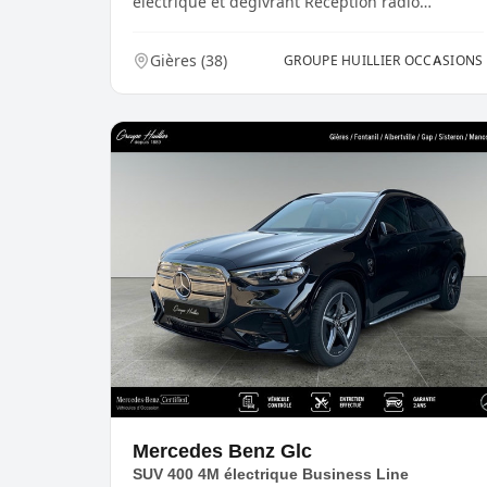
électrique et dégivrant Réception radio
digital(e) (D...
Gières
(
38
)
GROUPE HUILLIER OCCASIONS
Mercedes Benz
Glc
SUV 400 4M électrique Business Line