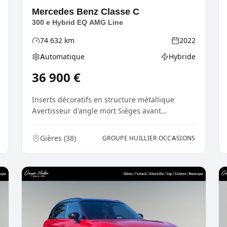
Mercedes Benz
Classe C
300 e Hybrid EQ AMG Line
74 632
km
2022
Kilométrage
Année
Automatique
Hybride
ie
Boîte de vitesses
Type d'énergie
36 900
€
Inserts décoratifs en structure métallique
Avertisseur d'angle mort Sièges avant
chauffants Lave-gla...
Gières
(
38
)
GROUPE HUILLIER OCCASIONS