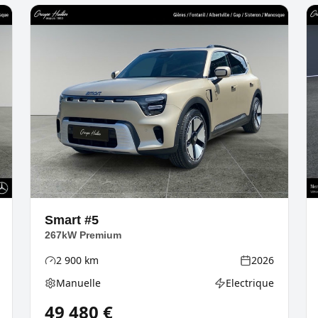
Smart
#5
267kW Premium
2 900
km
2026
Kilométrage
Année
Manuelle
Electrique
rgie
Boîte de vitesses
Type d'énergie
49 480
€