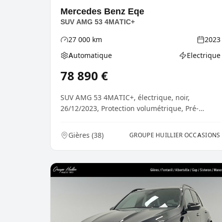
Mercedes Benz
Eqe
SUV AMG 53 4MATIC+
27 000
km
2023
Kilométrage
Année
Automatique
Electrique
Boîte de vitesses
Type d'énerg
78 890
€
SUV AMG 53 4MATIC+, électrique, noir,
26/12/2023, Protection volumétrique, Pré-
équipement pour Live...
Gières
(
38
)
GROUPE HUILLIER OCCASIONS