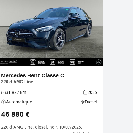
Mercedes Benz
Classe C
220 d AMG Line
31 827
km
2025
Kilométrage
Année
Automatique
Diesel
Boîte de vitesses
Type d'énergie
46 880
€
220 d AMG Line, diesel, noir, 10/07/2025,