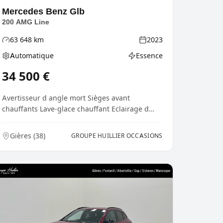
Mercedes Benz
Glb
200 AMG Line
63 648
km
2023
Kilométrage
Année
Automatique
Essence
Boîte de vitesses
Type d'énergie
34 500
€
Avertisseur d angle mort Sièges avant
chauffants Lave-glace chauffant Eclairage d
ambiance Jantes al...
Gières
(
38
)
GROUPE HUILLIER OCCASIONS