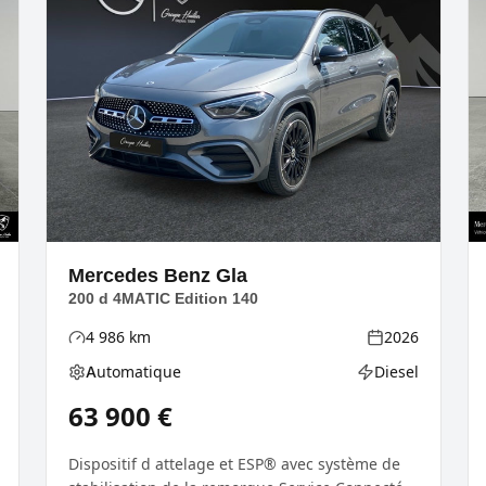
Mercedes Benz
Gla
200 d 4MATIC Edition 140
4 986
km
2026
Kilométrage
Année
Automatique
Diesel
ie
Boîte de vitesses
Type d'énergie
63 900
€
Dispositif d attelage et ESP® avec système de