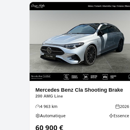
Mercedes Benz
Cla Shooting Brake
200 AMG Line
4 963
km
2026
Kilométrage
Année
Automatique
Essence
Boîte de vitesses
Type d'éne
60 900
€