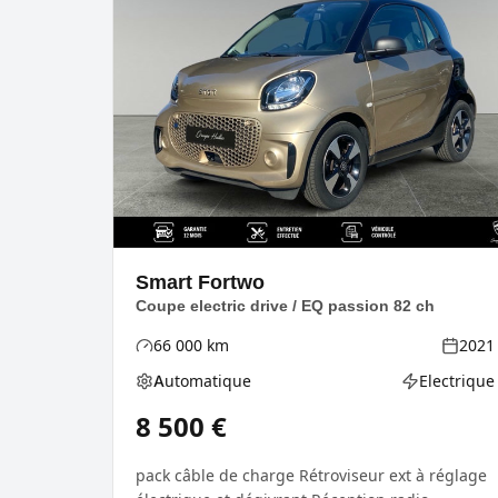
Smart
Fortwo
Coupe electric drive / EQ passion 82 ch
66 000
km
2021
Kilométrage
Année
Automatique
Electrique
Boîte de vitesses
Type d'énerg
8 500
€
pack câble de charge Rétroviseur ext à réglage