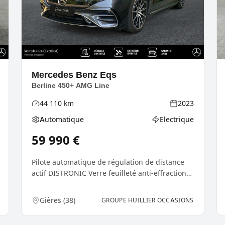
Mercedes Benz
Eqs
Berline 450+ AMG Line
44 110
km
2023
Kilométrage
Année
Automatique
Electrique
nergie
Boîte de vitesses
Type d'énergie
59 990
€
Pilote automatique de régulation de distance
actif DISTRONIC Verre feuilleté anti-effraction
GUARD 3...
Gières
(
38
)
GROUPE HUILLIER OCCASIONS