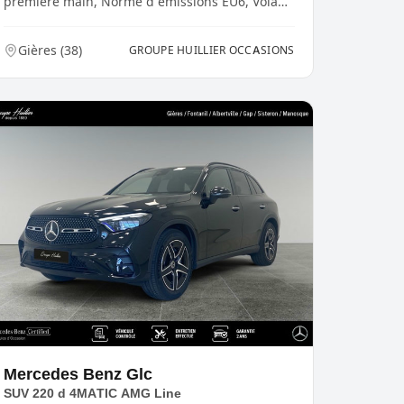
première main, Norme d émissions EU6, Volant
à gauche, Hay...
Gières
(
38
)
GROUPE HUILLIER OCCASIONS
Mercedes Benz
Glc
SUV 220 d 4MATIC AMG Line