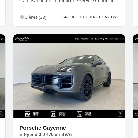
stabilisation de la remorque Service Connecté :
Intégr...
Gières
(
38
)
GROUPE HUILLIER OCCASIONS
Porsche
Cayenne
E-Hybrid 3.0 470 ch BVA8