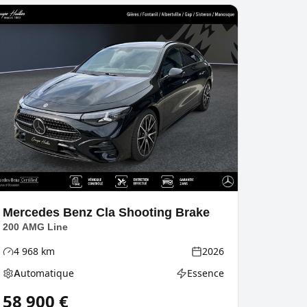
Mercedes Benz
Cla Shooting Brake
200 AMG Line
4 968
km
2026
Kilométrage
Année
Automatique
Essence
Boîte de vitesses
Type d'énergie
58 900
€