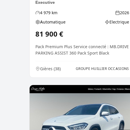
Executive
4 979
km
2026
Kilométrage
Année
Automatique
Electrique
Boîte de vitesses
Type d'énerg
81 900
€
Pack Premium Plus Service connecté : MB.DRIVE
PARKING ASSIST 360 Pack Sport Black
Gières
(
38
)
GROUPE HUILLIER OCCASIONS