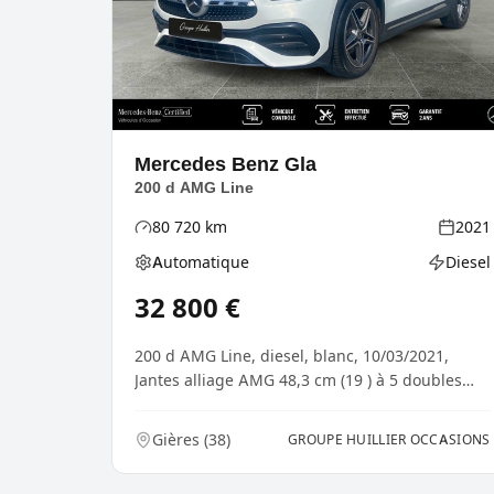
Mercedes Benz
Gla
200 d AMG Line
80 720
km
2021
Kilométrage
Année
Automatique
Diesel
Boîte de vitesses
Type d'é
32 800
€
200 d AMG Line, diesel, blanc, 10/03/2021,
Jantes alliage AMG 48,3 cm (19 ) à 5 doubles
branches, gr...
Gières
(
38
)
GROUPE HUILLIER OCCASIONS